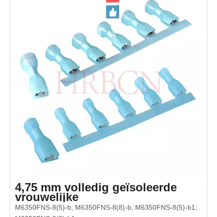
4,75 mm volledig geïsoleerde
vrouwelijke
ontkoppelingsterminal (AWG 16-
M6350FNS-8(5)-b; M6350FNS-8(8)-b; M6350FNS-8(5)-b1;
14)