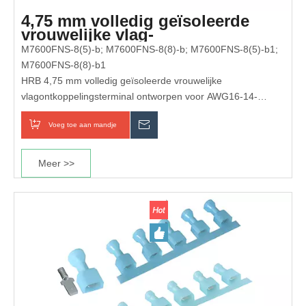
4,75 mm volledig geïsoleerde
vrouwelijke vlag-
ontkoppelingsterminal (AWG 16-
M7600FNS-8(5)-b; M7600FNS-8(8)-b; M7600FNS-8(5)-b1;
14)
M7600FNS-8(8)-b1
HRB 4,75 mm volledig geïsoleerde vrouwelijke
vlagontkoppelingsterminal ontworpen voor AWG16-14-
draden. Rechthoekig vlagontwerp voor eenvoudige plaatsing
Voeg toe aan mandje
Inquiry
en beperkte installatieruimte. Vertind messing contact en
vlamvertragende nylon isolatie zorgen voor veilige en
betrouwbare prestaties. Perfect voor kabelboomoplossingen
Meer >>
voor auto's, huishoudelijke apparaten en industriële
middenstroomkabels.