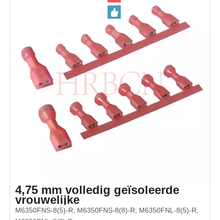
en LED-verlichting. Gecertificeerd UL, RoHS, REACH.
4,75 mm volledig geïsoleerde
vrouwelijke
ontkoppelingsterminal (AWG 22-
M6350FNS-8(5)-R; M6350FNS-8(8)-R; M6350FNL-8(5)-R;
18)