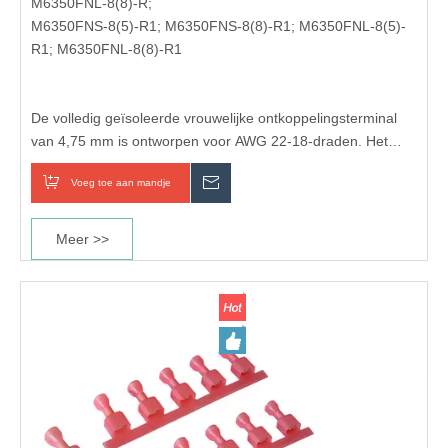
M6350FNL-8(8)-R;
M6350FNS-8(5)-R1; M6350FNS-8(8)-R1; M6350FNL-8(5)-
R1; M6350FNL-8(8)-R1
De volledig geïsoleerde vrouwelijke ontkoppelingsterminal
van 4,75 mm is ontworpen voor AWG 22-18-draden. Het
biedt een veilige en betrouwbare elektrische verbinding in
Voeg toe aan mandje
Inquiry
auto-, huishoudelijke apparaten en industriële
bedradingssystemen.
Meer >>
Deze snelontkoppelingsterminal is voorzien van een volledig
geïsoleerde huls voor verbeterde veiligheid en bescherming,
waardoor hij ideaal is voor toepassingen die
trillingsbestendigheid en veelvuldig aansluiten/ontkoppelen
vereisen.