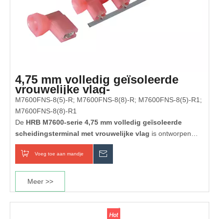
4,75 mm volledig geïsoleerde
vrouwelijke vlag-
ontkoppelingsterminal (AWG 22-
M7600FNS-8(5)-R; M7600FNS-8(8)-R; M7600FNS-8(5)-R1;
18)
M7600FNS-8(8)-R1
De
HRB M7600-serie 4,75 mm volledig geïsoleerde
scheidingsterminal met vrouwelijke vlag
is ontworpen
voor
AWG 22-18
(0,32–0,82 mm²) draden. Dankzij het
Voeg toe aan mandje
Inquiry
rechthoekige vlagontwerp is gemakkelijke zijbedrading en
ruimtebesparende installatie mogelijk. Gemaakt van vertind
messing voor corrosiebestendigheid en volledig geïsoleerde
Meer >>
nylon 66 huls voor de veiligheid, heeft het een nominaal
vermogen van 10A 300V en werkt het van -25°C tot +105°C.
Geschikt voor autobedrading, witgoed, industriële panelen