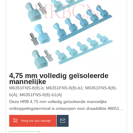
4,75 mm volledig geïsoleerde
mannelijke
ontkoppelingsterminal (AWG16-
M6351FNS-8(8)-b; M6351FNS-8(8)-b1; M6351FNS-8(8)-
14)
b(A); M6351FNS-8(8)-b1(A)
Deze HRB 4,75 mm volledig geïsoleerde mannelijke
ontkoppelingsterminal is ontworpen voor draaddikte AWG16-
14. Gemaakt van hoogwaardig vertind messing, levert het
Voeg toe aan mandje
Inquiry
uitstekende elektrische geleidbaarheid, oxidatieweerstand en
stabiele stroomoverdracht. De vlamvertragende nylon