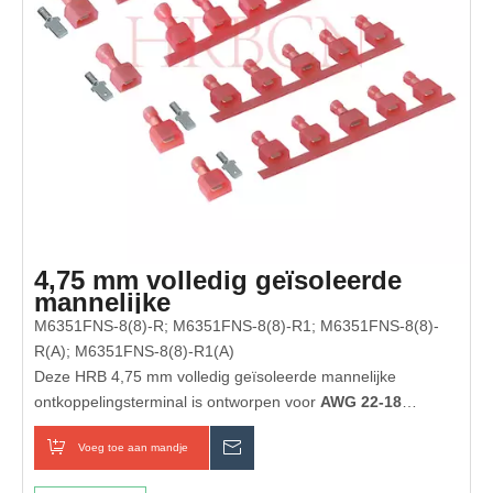
4,75 mm volledig geïsoleerde
mannelijke
ontkoppelingsterminal (AWG 22-
M6351FNS-8(8)-R; M6351FNS-8(8)-R1; M6351FNS-8(8)-
18)
R(A); M6351FNS-8(8)-R1(A)
Deze HRB 4,75 mm volledig geïsoleerde mannelijke
ontkoppelingsterminal is ontworpen voor
AWG 22-18
draaddikte. Gemaakt van hoogwaardig vertind messing,
Voeg toe aan mandje
Inquiry
levert het uitstekende elektrische geleidbaarheid,
oxidatieweerstand en stabiele stroomoverdracht. De