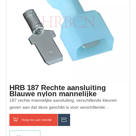
HRB 187 Rechte aansluiting
Blauwe nylon mannelijke
aansluiting met AWG#16-14
187 rechte mannelijke aansluiting, verschillende kleuren
geven aan dat deze geschikt is voor verschillende
draadtypen. Doorlopende opening, rechte aansluiting
Voeg toe aan mandje
Inquiry